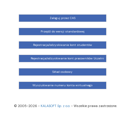
Zaloguj przez CAS
Przejdź do wersji standardowej
Rejestracja/odzyskiwanie kont studentów
Rejestracja/odzyskiwanie kont pracowników Uczelni
Skład osobowy
Wyszukiwanie numeru konta wirtualnego
© 2005-2026 -
KALASOFT Sp. z o.o.
- Wszelkie prawa zastrzeżone.